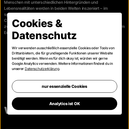
Menschen mit unterschiedlichen Hintergründen und
Lebensrealitäten werden in beiden Welten inszeniert – im
sportlichen Umfeld ebenso wie im Kontext des Eurovision Song
Cookies &
Contest. So entsteht eine visuell und inhaltlich starke Verbindung
zwischen den Österreichischen Lotterien und win2day sowie dem
Datenschutz
Eurovision Song Contest.
Wir verwenden ausschließlich essenzielle Cookies oder Tools von
Drittanbietern, die für grundlegende Funktionen unserer Website
benötigt werden. Wenn es für dich okay ist, würden wir gerne
Google Analytics verwenden. Weitere Informationen findest du in
unserer
Datenschutzerklärung
.
nur essenzielle Cookies
Analytics ist OK
Weitere Cases