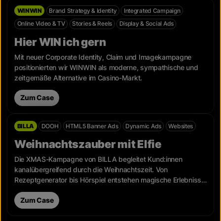
WINWIN
Brand Strategy & Identity
Integrated Campaign
Online Video & TV
Stories & Reels
Display & Social Ads
Hier WIN ich gern
Mit neuer Corporate Identity, Claim und Imagekampagne
positionierten wir WINWIN als moderne, sympathische und
zeitgemäße Alternative im Casino-Markt.
Zum Case
BILLA
DOOH
HTML5 Banner Ads
Dynamic Ads
Websites
Weihnachtszauber mit Elfie
Die XMAS-Kampagne von BILLA begleitet Kund:innen
kanalübergreifend durch die Weihnachtszeit. Von
Rezeptgenerator bis Hörspiel entstehen magische Erlebnisse
für Groß und Klein.
Zum Case