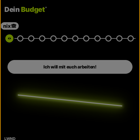
Dein
Budget
*
nix 🙈
LWND