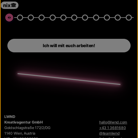
nix 🙈
LWND
Kreativagentur GmbH
hallo@lwnd.com
Goldschlagstraße 172/2/DG
+43 1 3681680
1140 Wien, Austria
@teamlwnd