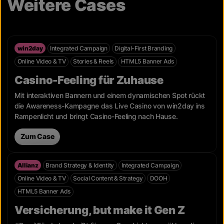
Weitere Cases
win2day
Integrated Campaign
Digital-First Branding
Online Video & TV
Stories & Reels
HTML5 Banner Ads
Casino-Feeling für Zuhause
Mit interaktiven Bannern und einem dynamischen Spot rückt
die Awareness-Kampagne das Live Casino von win2day ins
Rampenlicht und bringt Casino-Feeling nach Hause.
Zum Case
Allianz
Brand Strategy & Identity
Integrated Campaign
Online Video & TV
Social Content & Strategy
DOOH
HTML5 Banner Ads
Versicherung, but make it Gen Z