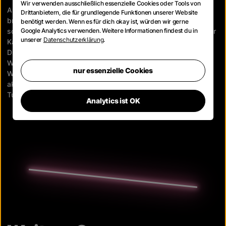
Wir verwenden ausschließlich essenzielle Cookies oder Tools von
Ausgespielt wird die Kampagne mit Beginn der Fußball-WM
Drittanbietern, die für grundlegende Funktionen unserer Website
breitflächig über TV, Online Video, Social Media, Display, DOOH
benötigt werden. Wenn es für dich okay ist, würden wir gerne
Google Analytics verwenden. Weitere Informationen findest du in
sowie diverse Sonderplatzierungen. Ein besonderes Highlight der
unserer
Datenschutzerklärung
.
Kampagne ist die dynamische Quotenintegration im DOOH- und
Display-Bereich. Über eine direkte Anbindung an die win2day
Wettquoten-API werden aktuelle Wettquoten in Echtzeit in die
nur essenzielle Cookies
Werbemittel eingespielt. Dadurch entsteht eine besonders
aktuelle und relevante Ansprache während des laufenden
Turniers.
Analytics ist OK