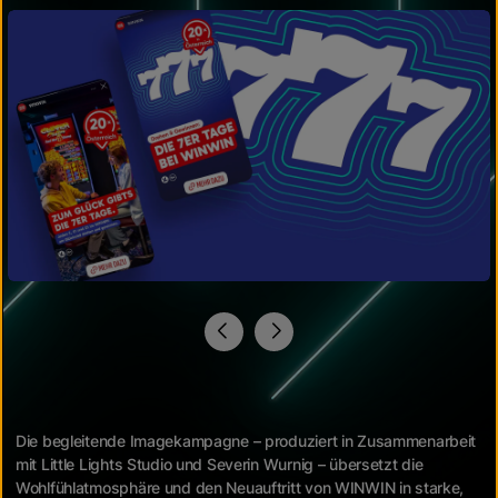
Die begleitende Imagekampagne – produziert in Zusammenarbeit
mit Little Lights Studio und Severin Wurnig – übersetzt die
Wohlfühlatmosphäre und den Neuauftritt von WINWIN in starke,