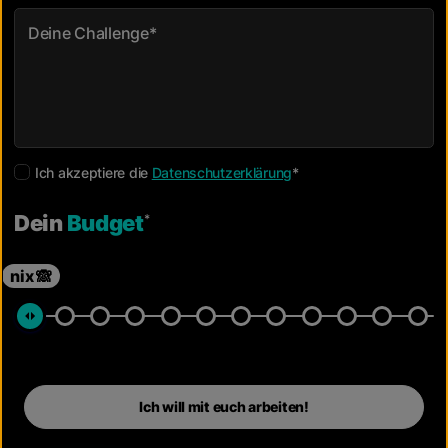
Deine Challenge
*
Ich akzeptiere die
Datenschutzerklärung
*
Dein
Budget
*
nix 🙈